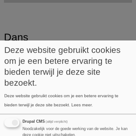
Dans
Deze website gebruikt cookies
graad
leerjaar
afkorting
leeftijd
dagonderwijs
om je een betere ervaring te
kleuter
/
KL2
4 jaar
2de kleuter
bieden terwijl je deze site
kleuter
/
KL3
5 jaar
3de kleuter
bezoekt.
1ste
1ste
1.1
6 jaar
1ste leerjaar
graad
leerjaar
Deze website gebruikt cookies om je een betere ervaring te
1ste
2de
1.2
7 jaar
2de leerjaar
bieden terwijl je deze site bezoekt.
Lees meer
.
graad
leerjaar
2de
1ste
Drupal CMS
(altijd verplicht)
2.1
8 jaar
3de leerjaar
graad
leerjaar
Noodzakelijk voor de goede werking van de website. Je kan
deze cookie niet uitschakelen.