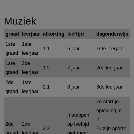
Muziek
graad
leerjaar
afkorting
leeftijd
dagonderwijs
1ste
1ste
1.1
6 jaar
1ste leerjaar
graad
leerjaar
1ste
2de
1.2
7 jaar
2de leerjaar
graad
leerjaar
2de
1ste
2.1
8 jaar
3de leerjaar
graad
leerjaar
Je start je
opleiding in
Instappen
2.1.
2de
2de
op leeftijd
2.2
Er zijn aparte
graad
leerjaar
niet meer