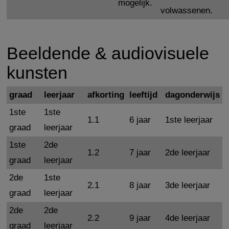
mogelijk.
volwassenen.
Beeldende & audiovisuele
kunsten
graad
leerjaar
afkorting
leeftijd
dagonderwijs
1ste
1ste
1.1
6 jaar
1ste leerjaar
graad
leerjaar
1ste
2de
1.2
7 jaar
2de leerjaar
graad
leerjaar
2de
1ste
2.1
8 jaar
3de leerjaar
graad
leerjaar
2de
2de
2.2
9 jaar
4de leerjaar
graad
leerjaar