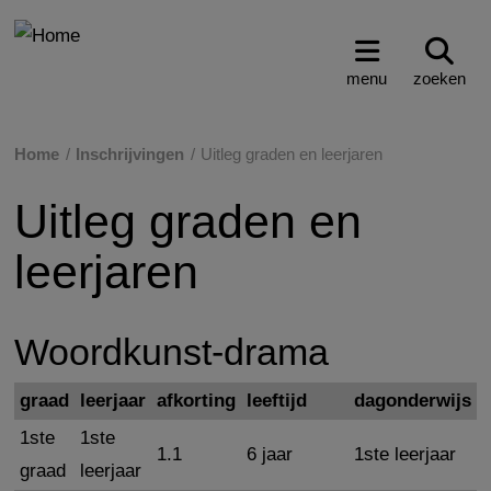
menu
zoeken
Home
Inschrijvingen
Uitleg graden en leerjaren
Uitleg graden en
leerjaren
Woordkunst-drama
graad
leerjaar
afkorting
leeftijd
dagonderwijs
1ste
1ste
1.1
6 jaar
1ste leerjaar
graad
leerjaar