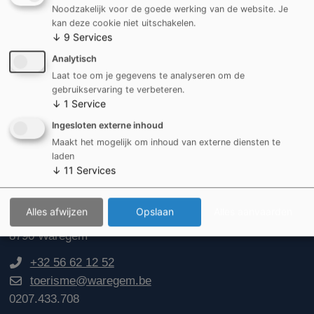
Noodzakelijk voor de goede werking van de website. Je
kan deze cookie niet uitschakelen.
↓
9
Services
Analytisch
Laat toe om je gegevens te analyseren om de
gebruikservaring te verbeteren.
↓
1
Service
Ingesloten externe inhoud
Maakt het mogelijk om inhoud van externe diensten te
laden
↓
11
Services
Toerisme Waregem
Alles afwijzen
Opslaan
Alles aanvaarden
Gemeenteplein 2
8790 Waregem
+32 56 62 12 52
toerisme@waregem.be
0207.433.708